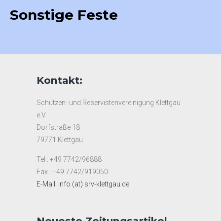
Sonstige Feste
Hochzeit Otto & Laura 2009
Hochzeit Ralf & Christina 2015
Hochzeit Bernhard & Michaela 2015
Vereinfest bei Markus und Sylvia 2012
Kontakt:
Schützen- und Reservistenvereinigung Klettgau
e.V.
Dorfstraße 18
79771 Klettgau
Tel.: +49 7742/96888
Fax.: +49 7742/919050
E-Mail: info (at) srv-klettgau.de
Neueste Zeitungsartikel