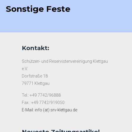
Sonstige Feste
Hochzeit Otto & Laura 2009
Hochzeit Ralf & Christina 2015
Hochzeit Bernhard & Michaela 2015
Vereinfest bei Markus und Sylvia 2012
Kontakt:
Schützen- und Reservistenvereinigung Klettgau
e.V.
Dorfstraße 18
79771 Klettgau
Tel.: +49 7742/96888
Fax.: +49 7742/919050
E-Mail: info (at) srv-klettgau.de
Neueste Zeitungsartikel