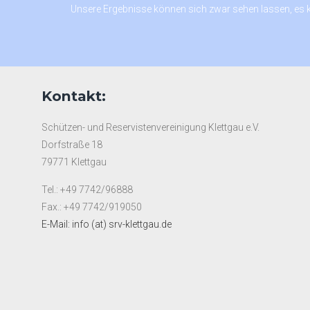
Unsere Ergebnisse können sich zwar sehen lassen, es
Kontakt:
Schützen- und Reservistenvereinigung Klettgau e.V.
Dorfstraße 18
79771 Klettgau
Tel.: +49 7742/96888
Fax.: +49 7742/919050
E-Mail: info (at) srv-klettgau.de