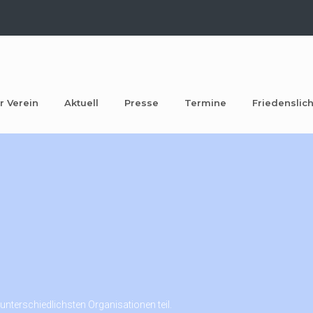
r Verein
Aktuell
Presse
Termine
Friedenslich
terschiedlichsten Organisationen teil.