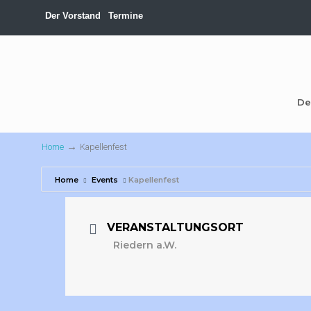
Der Vorstand
Termine
De
→
Home
Kapellenfest
Home
Events
Kapellenfest
VERANSTALTUNGSORT
Riedern a.W.