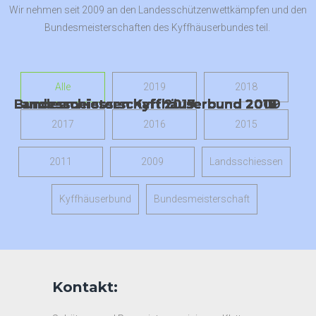
Wir nehmen seit 2009 an den Landesschützenwettkämpfen und den
Bundesmeisterschaften des Kyffhäuserbundes teil.
Alle
2019
2018
Bundesmeisterschaft 2019
Landesschiessen Kyffhäuserbund 2019
Landesschiessen Kyffhäuserbund 2018
Bundesmeisterschaft 2017
Landesschiessen Kyffhäuserbund 2017
Landesschiessen Kyffhäuserbund 2016
Landesschiessen Kyffhäuserbund 2015
Landesschiessen Kyffhäuserbund 2011
Landesschiessen Kyffhäuserbund 2009
2017
2016
2015
2011
2009
Landsschiessen
Kyffhäuserbund
Bundesmeisterschaft
Kontakt: